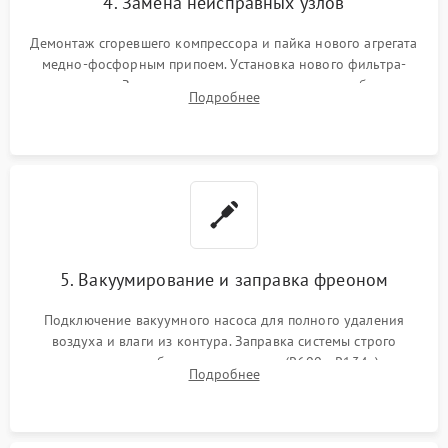
4. Замена неисправных узлов
Демонтаж сгоревшего компрессора и пайка нового агрегата
медно-фосфорным припоем. Установка нового фильтра-
осушителя. Замена изношенных вентиляторов обдува,
Подробнее
сломанных заслонок или поврежденных дверных петель.
5. Вакуумирование и заправка фреоном
Подключение вакуумного насоса для полного удаления
воздуха и влаги из контура. Заправка системы строго
дозированным объемом хладагента (R600a, R134a) по
Подробнее
электронным весам. Контроль рабочего давления в системе.