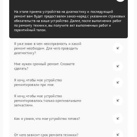
На этапе приема устройства на диагностику и последующий
ремонт вам будет предоставлен заказ-наряд с указанием страховых
обязательств на ваше устройство. Далее, после выполнения работ
по ремонту техники, вы получите акт выполненных работ и
гарантийный талон.
Я уже знаю в чем неисправность и какой
ремонт необходим. Для чего проводить
диагностику?
Мне нужен срочный ремонт. Сможете
сделать?
Я хочу, чтобы мое устройство
ремонтировали при мне.
Я хочу, чтобы мое устройство
ремонтировалось только оригинальными
запчастями.
Как я узнаю, что мое устройство готово?
От чего зависит срок ремонта техники?