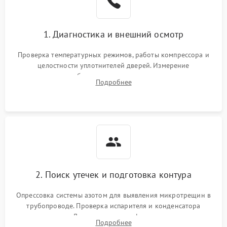
Сбой в работе инвертора
2100 ₽
Подробнее →
1. Диагностика и внешний осмотр
Запах горелого при
2000 ₽
Подробнее →
Проверка температурных режимов, работы компрессора и
работе
целостности уплотнителей дверей. Измерение
сопротивления обмоток мотора, проверка термостата и
Не включается
Подробнее
1000 ₽
Подробнее →
считывание кодов ошибок с электронного дисплея.
холодильник
Проблемы с системой
автоматической
1800 ₽
Подробнее →
разморозки
2. Поиск утечек и подготовка контура
Опрессовка системы азотом для выявления микротрещин в
трубопроводе. Проверка испарителя и конденсатора
течеискателем. Демонтаж старого фильтра-осушителя и
Подробнее
продувка капиллярной трубки для устранения засоров.