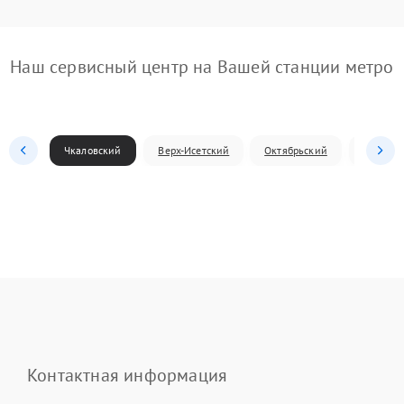
Наш сервисный центр на Вашей станции метро
Чкаловский
Верх-Исетский
Октябрьский
Железн
Контактная информация