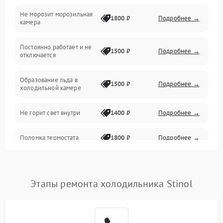
Не морозит морозильная
Дренаж
1800 ₽
Подробнее →
камера
Оттайка
Постоянно работает и не
1500 ₽
Подробнее →
отключается
Программное обеспечение
Образование льда в
1500 ₽
Подробнее →
холодильной камере
Не горит свет внутри
1400 ₽
Подробнее →
Поломка термостата
1800 ₽
Подробнее →
Не работает вентилятор
1800 ₽
Подробнее →
Этапы ремонта холодильника Stinol
Поломка системы No Frost
2600 ₽
Подробнее →
Образование конденсата
1800 ₽
Подробнее →
на стенках