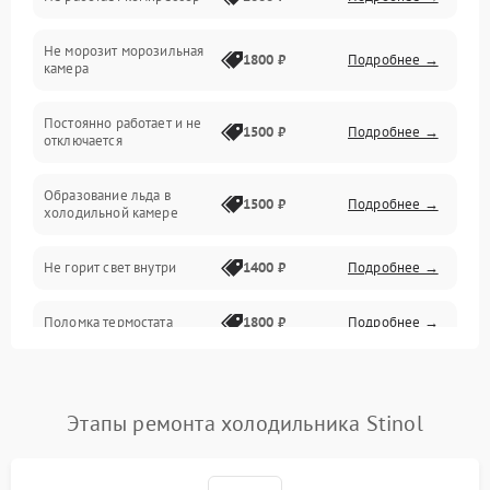
Электропитание
Не морозит морозильная
Дренаж
1800 ₽
Подробнее →
камера
Оттайка
Постоянно работает и не
1500 ₽
Подробнее →
отключается
Программное обеспечение
Образование льда в
1500 ₽
Подробнее →
холодильной камере
Не горит свет внутри
1400 ₽
Подробнее →
Поломка термостата
1800 ₽
Подробнее →
Не работает вентилятор
1800 ₽
Подробнее →
Этапы ремонта холодильника Stinol
Поломка системы No Frost
2600 ₽
Подробнее →
Образование конденсата