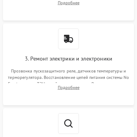
Подробнее
продувка капиллярной трубки для устранения засоров.
3. Ремонт электрики и электроники
Прозвонка пускозащитного реле, датчиков температуры и
терморегулятора. Восстановление цепей питания системы No
Frost, включая ТЭН оттайки и вентилятор. Ремонт или замена
Подробнее
платы управления при сбоях алгоритмов.