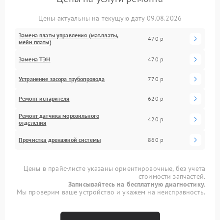
Цены актуальны на текущую дату 09.08.2026
Замена платы управления (мат.платы,
470 р
мейн платы)
Замена ТЭН
470 р
Устранение засора трубопровода
770 р
Ремонт испарителя
620 р
Ремонт датчика морозильного
420 р
отделения
Прочистка дренажной системы
860 р
Цены в прайс-листе указаны ориентировочные, без учета
стоимости запчастей.
Записывайтесь на бесплатную диагностику.
Мы проверим ваше устройство и укажем на неисправность.