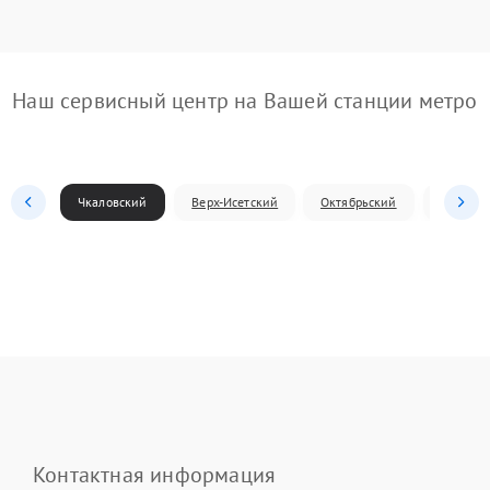
Наш сервисный центр на Вашей станции метро
Чкаловский
Верх-Исетский
Октябрьский
Железн
Контактная информация