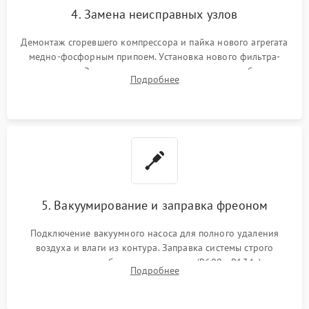
4. Замена неисправных узлов
Демонтаж сгоревшего компрессора и пайка нового агрегата
медно-фосфорным припоем. Установка нового фильтра-
осушителя. Замена изношенных вентиляторов обдува,
Подробнее
сломанных заслонок или поврежденных дверных петель.
5. Вакуумирование и заправка фреоном
Подключение вакуумного насоса для полного удаления
воздуха и влаги из контура. Заправка системы строго
дозированным объемом хладагента (R600a, R134a) по
Подробнее
электронным весам. Контроль рабочего давления в системе.