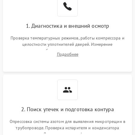
1800 ₽
Подробнее →
на стенках
Сбой в работе инвертора
2100 ₽
Подробнее →
1. Диагностика и внешний осмотр
Запах горелого при
2000 ₽
Подробнее →
Проверка температурных режимов, работы компрессора и
работе
целостности уплотнителей дверей. Измерение
сопротивления обмоток мотора, проверка термостата и
Не включается
Подробнее
1000 ₽
Подробнее →
считывание кодов ошибок с электронного дисплея.
холодильник
Проблемы с системой
автоматической
1800 ₽
Подробнее →
разморозки
2. Поиск утечек и подготовка контура
Опрессовка системы азотом для выявления микротрещин в
трубопроводе. Проверка испарителя и конденсатора
течеискателем. Демонтаж старого фильтра-осушителя и